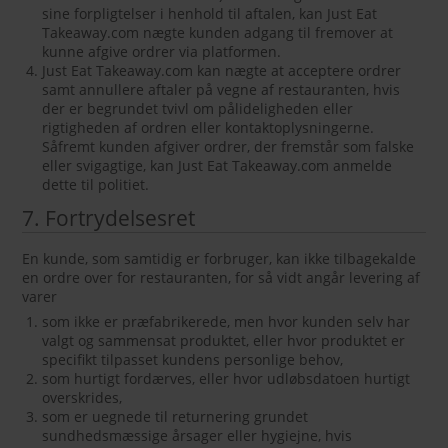
sine forpligtelser i henhold til aftalen, kan Just Eat
Takeaway.com nægte kunden adgang til fremover at
kunne afgive ordrer via platformen.
Just Eat Takeaway.com kan nægte at acceptere ordrer
samt annullere aftaler på vegne af restauranten, hvis
der er begrundet tvivl om pålideligheden eller
rigtigheden af ordren eller kontaktoplysningerne.
Såfremt kunden afgiver ordrer, der fremstår som falske
eller svigagtige, kan Just Eat Takeaway.com anmelde
dette til politiet.
7. Fortrydelsesret
En kunde, som samtidig er forbruger, kan ikke tilbagekalde
en ordre over for restauranten, for så vidt angår levering af
varer
som ikke er præfabrikerede, men hvor kunden selv har
valgt og sammensat produktet, eller hvor produktet er
specifikt tilpasset kundens personlige behov,
som hurtigt fordærves, eller hvor udløbsdatoen hurtigt
overskrides,
som er uegnede til returnering grundet
sundhedsmæssige årsager eller hygiejne, hvis