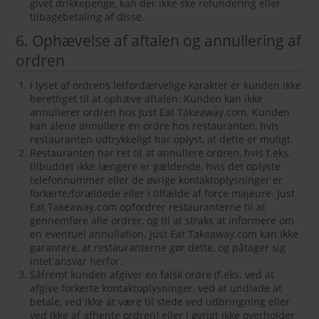
givet drikkepenge, kan der ikke ske refundering eller
tilbagebetaling af disse.
6. Ophævelse af aftalen og annullering af
ordren
I lyset af ordrens letfordærvelige karakter er kunden ikke
berettiget til at ophæve aftalen. Kunden kan ikke
annullerer ordren hos Just Eat Takeaway.com. Kunden
kan alene annullere en ordre hos restauranten, hvis
restauranten udtrykkeligt har oplyst, at dette er muligt.
Restauranten har ret til at annullere ordren, hvis f.eks.
tilbuddet ikke længere er gældende, hvis det oplyste
telefonnummer eller de øvrige kontaktoplysninger er
forkerte/forældede eller i tilfælde af force majeure. Just
Eat Takeaway.com opfordrer restauranterne til at
gennemføre alle ordrer, og til at straks at informere om
en eventuel annullation. Just Eat Takeaway.com kan ikke
garantere, at restauranterne gør dette, og påtager sig
intet ansvar herfor.
Såfremt kunden afgiver en falsk ordre (f.eks. ved at
afgive forkerte kontaktoplysninger, ved at undlade at
betale, ved ikke at være til stede ved udbringning eller
ved ikke af afhente ordren) eller i øvrigt ikke overholder