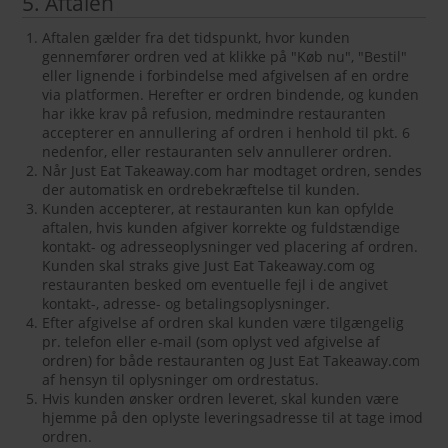
5. Aftalen
Aftalen gælder fra det tidspunkt, hvor kunden
gennemfører ordren ved at klikke på "Køb nu", "Bestil"
eller lignende i forbindelse med afgivelsen af en ordre
via platformen. Herefter er ordren bindende, og kunden
har ikke krav på refusion, medmindre restauranten
accepterer en annullering af ordren i henhold til pkt. 6
nedenfor, eller restauranten selv annullerer ordren.
Når Just Eat Takeaway.com har modtaget ordren, sendes
der automatisk en ordrebekræftelse til kunden.
Kunden accepterer, at restauranten kun kan opfylde
aftalen, hvis kunden afgiver korrekte og fuldstændige
kontakt- og adresseoplysninger ved placering af ordren.
Kunden skal straks give Just Eat Takeaway.com og
restauranten besked om eventuelle fejl i de angivet
kontakt-, adresse- og betalingsoplysninger.
Efter afgivelse af ordren skal kunden være tilgængelig
pr. telefon eller e-mail (som oplyst ved afgivelse af
ordren) for både restauranten og Just Eat Takeaway.com
af hensyn til oplysninger om ordrestatus.
Hvis kunden ønsker ordren leveret, skal kunden være
hjemme på den oplyste leveringsadresse til at tage imod
ordren.