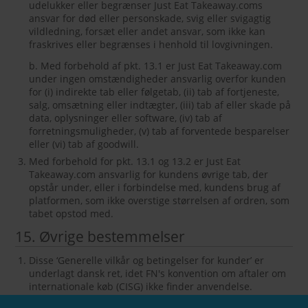
udelukker eller begrænser Just Eat Takeaway.coms
ansvar for død eller personskade, svig eller svigagtig
vildledning, forsæt eller andet ansvar, som ikke kan
fraskrives eller begrænses i henhold til lovgivningen.
b. Med forbehold af pkt. 13.1 er Just Eat Takeaway.com
under ingen omstændigheder ansvarlig overfor kunden
for (i) indirekte tab eller følgetab, (ii) tab af fortjeneste,
salg, omsætning eller indtægter, (iii) tab af eller skade på
data, oplysninger eller software, (iv) tab af
forretningsmuligheder, (v) tab af forventede besparelser
eller (vi) tab af goodwill.
Med forbehold for pkt. 13.1 og 13.2 er Just Eat
Takeaway.com ansvarlig for kundens øvrige tab, der
opstår under, eller i forbindelse med, kundens brug af
platformen, som ikke overstige størrelsen af ​​ordren, som
tabet opstod med.
15. Øvrige bestemmelser
Disse ‘Generelle vilkår og betingelser for kunder’ er
underlagt dansk ret, idet FN's konvention om aftaler om
internationale køb (CISG) ikke finder anvendelse.
Eventuelle søgsmål parterne imellem som følge af eller i