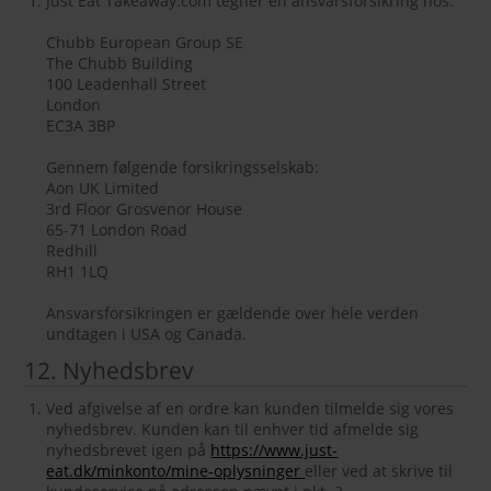
Just Eat Takeaway.com tegner en ansvarsforsikring hos:
Chubb European Group SE
The Chubb Building
100 Leadenhall Street
London
EC3A 3BP
Gennem følgende forsikringsselskab:
Aon UK Limited
3rd Floor Grosvenor House
65-71 London Road
Redhill
RH1 1LQ
Ansvarsforsikringen er gældende over hele verden
undtagen i USA og Canada.
12. Nyhedsbrev
Ved afgivelse af en ordre kan kunden tilmelde sig vores
nyhedsbrev. Kunden kan til enhver tid afmelde sig
nyhedsbrevet igen på
https://www.just-
eat.dk/minkonto/mine-oplysninger
eller ved at skrive til