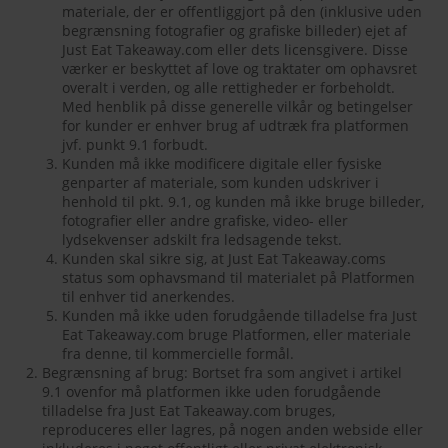
materiale, der er offentliggjort på den (inklusive uden
begrænsning fotografier og grafiske billeder) ejet af
Just Eat Takeaway.com eller dets licensgivere. Disse
værker er beskyttet af love og traktater om ophavsret
overalt i verden, og alle rettigheder er forbeholdt.
Med henblik på disse generelle vilkår og betingelser
for kunder er enhver brug af udtræk fra platformen
jvf. punkt 9.1 forbudt.
Kunden må ikke modificere digitale eller fysiske
genparter af materiale, som kunden udskriver i
henhold til pkt. 9.1, og kunden må ikke bruge billeder,
fotografier eller andre grafiske, video- eller
lydsekvenser adskilt fra ledsagende tekst.
Kunden skal sikre sig, at Just Eat Takeaway.coms
status som ophavsmand til materialet på Platformen
til enhver tid anerkendes.
Kunden må ikke uden forudgående tilladelse fra Just
Eat Takeaway.com bruge Platformen, eller materiale
fra denne, til kommercielle formål.
Begrænsning af brug: Bortset fra som angivet i artikel
9.1 ovenfor må platformen ikke uden forudgående
tilladelse fra Just Eat Takeaway.com bruges,
reproduceres eller lagres, på nogen anden webside eller