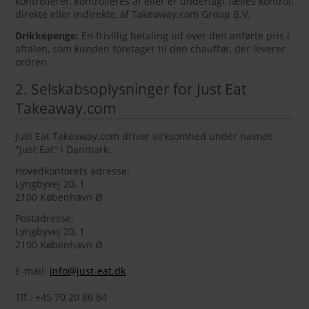
kontrollerer, kontrolleres af eller er underlagt fælles kontrol,
direkte eller indirekte, af Takeaway.com Group B.V.
Drikkepenge:
En frivillig betaling ud over den anførte pris i
aftalen, som kunden foretager til den chauffør, der leverer
ordren.
2. Selskabsoplysninger for Just Eat
Takeaway.com
Just Eat Takeaway.com driver virksomhed under navnet
"Just Eat" i Danmark:
Hovedkontorets adresse:
Lyngbyvej 20, 1
2100 København Ø
Postadresse:
Lyngbyvej 20, 1
2100 København Ø
E-mail:
info@just-eat.dk
Tlf.: +45 70 20 86 84