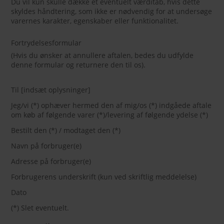
Du vil kun skulle dække et eventuelt værditab, hvis dette
skyldes håndtering, som ikke er nødvendig for at undersøge
varernes karakter, egenskaber eller funktionalitet.
Fortrydelsesformular
(Hvis du ønsker at annullere aftalen, bedes du udfylde
denne formular og returnere den til os).
Til [indsæt oplysninger]
Jeg/vi (*) ophæver hermed den af mig/os (*) indgåede aftale
om køb af følgende varer (*)/levering af følgende ydelse (*)
Bestilt den (*) / modtaget den (*)
Navn på forbruger(e)
Adresse på forbruger(e)
Forbrugerens underskrift (kun ved skriftlig meddelelse)
Dato
(*) Slet eventuelt.