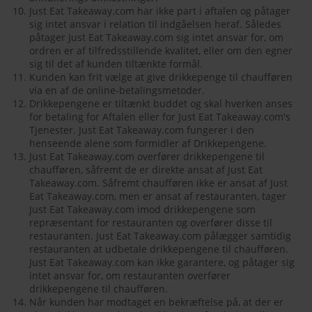
Just Eat Takeaway.com har ikke part i aftalen og påtager
sig intet ansvar i relation til indgåelsen heraf. Således
påtager Just Eat Takeaway.com sig intet ansvar for, om
ordren er af tilfredsstillende kvalitet, eller om den egner
sig til det af kunden tiltænkte formål.
Kunden kan frit vælge at give drikkepenge til chaufføren
via en af de online-betalingsmetoder.
Drikkepengene er tiltænkt buddet og skal hverken anses
for betaling for Aftalen eller for Just Eat Takeaway.com's
Tjenester. Just Eat Takeaway.com fungerer i den
henseende alene som formidler af Drikkepengene.
Just Eat Takeaway.com overfører drikkepengene til
chaufføren, såfremt de er direkte ansat af Just Eat
Takeaway.com. Såfremt chaufføren ikke er ansat af Just
Eat Takeaway.com, men er ansat af restauranten, tager
Just Eat Takeaway.com imod drikkepengene som
repræsentant for restauranten og overfører disse til
restauranten. Just Eat Takeaway.com pålægger samtidig
restauranten at udbetale drikkepengene til chaufføren.
Just Eat Takeaway.com kan ikke garantere, og påtager sig
intet ansvar for, om restauranten overfører
drikkepengene til chaufføren.
Når kunden har modtaget en bekræftelse på, at der er