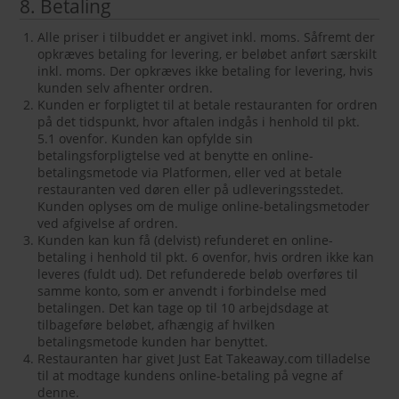
8. Betaling
Alle priser i tilbuddet er angivet inkl. moms. Såfremt der
opkræves betaling for levering, er beløbet anført særskilt
inkl. moms. Der opkræves ikke betaling for levering, hvis
kunden selv afhenter ordren.
Kunden er forpligtet til at betale restauranten for ordren
på det tidspunkt, hvor aftalen indgås i henhold til pkt.
5.1 ovenfor. Kunden kan opfylde sin
betalingsforpligtelse ved at benytte en online-
betalingsmetode via Platformen, eller ved at betale
restauranten ved døren eller på udleveringsstedet.
Kunden oplyses om de mulige online-betalingsmetoder
ved afgivelse af ordren.
Kunden kan kun få (delvist) refunderet en online-
betaling i henhold til pkt. 6 ovenfor, hvis ordren ikke kan
leveres (fuldt ud). Det refunderede beløb overføres til
samme konto, som er anvendt i forbindelse med
betalingen. Det kan tage op til 10 arbejdsdage at
tilbageføre beløbet, afhængig af hvilken
betalingsmetode kunden har benyttet.
Restauranten har givet Just Eat Takeaway.com tilladelse
til at modtage kundens online-betaling på vegne af
denne.