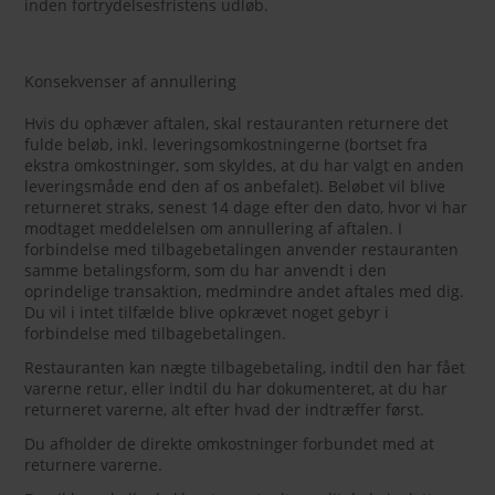
inden fortrydelsesfristens udløb.
Konsekvenser af annullering
Hvis du ophæver aftalen, skal restauranten returnere det
fulde beløb, inkl. leveringsomkostningerne (bortset fra
ekstra omkostninger, som skyldes, at du har valgt en anden
leveringsmåde end den af os anbefalet). Beløbet vil blive
returneret straks, senest 14 dage efter den dato, hvor vi har
modtaget meddelelsen om annullering af aftalen. I
forbindelse med tilbagebetalingen anvender restauranten
samme betalingsform, som du har anvendt i den
oprindelige transaktion, medmindre andet aftales med dig.
Du vil i intet tilfælde blive opkrævet noget gebyr i
forbindelse med tilbagebetalingen.
Restauranten kan nægte tilbagebetaling, indtil den har fået
varerne retur, eller indtil du har dokumenteret, at du har
returneret varerne, alt efter hvad der indtræffer først.
Du afholder de direkte omkostninger forbundet med at
returnere varerne.