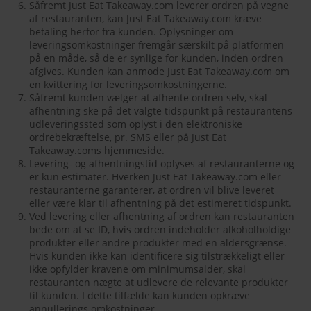
Såfremt Just Eat Takeaway.com leverer ordren på vegne
af restauranten, kan Just Eat Takeaway.com kræve
betaling herfor fra kunden. Oplysninger om
leveringsomkostninger fremgår særskilt på platformen
på en måde, så de er synlige for kunden, inden ordren
afgives. Kunden kan anmode Just Eat Takeaway.com om
en kvittering for leveringsomkostningerne.
Såfremt kunden vælger at afhente ordren selv, skal
afhentning ske på det valgte tidspunkt på restaurantens
udleveringssted som oplyst i den elektroniske
ordrebekræftelse, pr. SMS eller på Just Eat
Takeaway.coms hjemmeside.
Levering- og afhentningstid oplyses af restauranterne og
er kun estimater. Hverken Just Eat Takeaway.com eller
restauranterne garanterer, at ordren vil blive leveret
eller være klar til afhentning på det estimeret tidspunkt.
Ved levering eller afhentning af ordren kan restauranten
bede om at se ID, hvis ordren indeholder alkoholholdige
produkter eller andre produkter med en aldersgrænse.
Hvis kunden ikke kan identificere sig tilstrækkeligt eller
ikke opfylder kravene om minimumsalder, skal
restauranten nægte at udlevere de relevante produkter
til kunden. I dette tilfælde kan kunden opkræve
annullerings omkostninger.