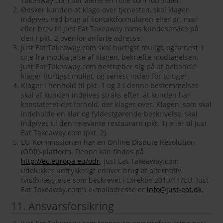
Takeaway.com har alene en rolle som formidler.
Ønsker kunden at klage over tjenesten, skal klagen
indgives ved brug af kontaktformularen eller pr. mail
eller brev til Just Eat Takeaway.coms kundeservice på
den i pkt. 2 ovenfor anførte adresse.
Just Eat Takeaway.com skal hurtigst muligt, og senest 1
uge fra modtagelse af klagen, bekræfte modtagelsen.
Just Eat Takeaway.com bestræber sig på at behandle
klager hurtigst muligt, og senest inden for to uger.
Klager i henhold til pkt. 1 og 2 i denne bestemmelses
skal af kunden indgives straks efter, at kunden har
konstateret det forhold, der klages over. Klagen, som skal
indeholde en klar og fyldestgørende beskrivelse, skal
indgives til den relevante restaurant (pkt. 1) eller til Just
Eat Takeaway.com (pkt. 2).
EU-Kommissionen har en Online Dispute Resolution
(ODR)-platform. Denne kan findes på
http://ec.europa.eu/odr
. Just Eat Takeaway.com
udelukker udtrykkeligt enhver brug af alternativ
tvistbilæggelse som beskrevet i Direktiv 2013/11/EU. Just
Eat Takeaway.com's e-mailadresse er
info@just-eat.dk
.
11. Ansvarsforsikring