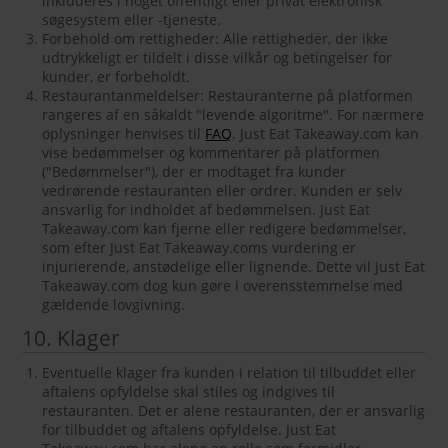
inkluderes i noget offentligt eller privat elektronisk
søgesystem eller -tjeneste.
Forbehold om rettigheder: Alle rettigheder, der ikke
udtrykkeligt er tildelt i disse vilkår og betingelser for
kunder, er forbeholdt.
Restaurantanmeldelser: Restauranterne på platformen
rangeres af en såkaldt "levende algoritme". For nærmere
oplysninger henvises til
FAQ
. Just Eat Takeaway.com kan
vise bedømmelser og kommentarer på platformen
("Bedømmelser"), der er modtaget fra kunder
vedrørende restauranten eller ordrer. Kunden er selv
ansvarlig for indholdet af bedømmelsen. Just Eat
Takeaway.com kan fjerne eller redigere bedømmelser,
som efter Just Eat Takeaway.coms vurdering er
injurierende, anstødelige eller lignende. Dette vil Just Eat
Takeaway.com dog kun gøre i overensstemmelse med
gældende lovgivning.
10. Klager
Eventuelle klager fra kunden i relation til tilbuddet eller
aftalens opfyldelse skal stiles og indgives til
restauranten. Det er alene restauranten, der er ansvarlig
for tilbuddet og aftalens opfyldelse. Just Eat