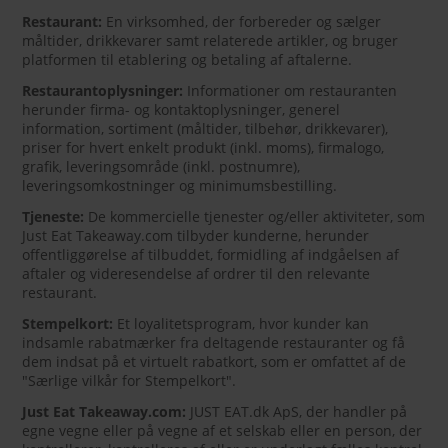
Restaurant:
En virksomhed, der forbereder og sælger
måltider, drikkevarer samt relaterede artikler, og bruger
platformen til etablering og betaling af aftalerne.
Restaurantoplysninger:
Informationer om restauranten
herunder firma- og kontaktoplysninger, generel
information, sortiment (måltider, tilbehør, drikkevarer),
priser for hvert enkelt produkt (inkl. moms), firmalogo,
grafik, leveringsområde (inkl. postnumre),
leveringsomkostninger og minimumsbestilling.
Tjeneste:
De kommercielle tjenester og/eller aktiviteter, som
Just Eat Takeaway.com tilbyder kunderne, herunder
offentliggørelse af tilbuddet, formidling af indgåelsen af
aftaler og videresendelse af ordrer til den relevante
restaurant.
Stempelkort:
Et loyalitetsprogram, hvor kunder kan
indsamle rabatmærker fra deltagende restauranter og få
dem indsat på et virtuelt rabatkort, som er omfattet af de
"Særlige vilkår for Stempelkort".
Just Eat Takeaway.com:
JUST EAT.dk ApS, der handler på
egne vegne eller på vegne af et selskab eller en person, der