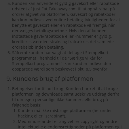
Kunden kan anvende et gyldig gavekort eller rabatkode
udstedt af Just Eat Takeaway.com til at opnå rabat på
ordrer afgivet via platformen. Gavekort og rabatkoder
kan kun indløses ved online betaling. Muligheden for at
benytte et gavekort eller en rabatkode vil fremgå, når
der vælges betalingsmetode. Hvis den af kunden
indtastede gave/rabatkode eller -nummer er gyldig,
krediteres værdien straks og fratrækkes det samlede
ordrebeløb inden betaling.
Såfremt kunden har valgt at deltage i Stempelkort-
programmet i henhold til de "Særlige vilkår for
Stempelkort programmet", kan kunden indløse den
opsparede værdi som beskrevet i pkt. 8.5 ovenfor.
9. Kundens brug af platformen
Betingelser for tilladt brug: Kunden har ret til at bruge
platformen, og downloade samt udskrive uddrag derfra
til din egen personlige ikke-kommercielle brug på
følgende basis:
Kunden må ikke misbruge platformen (herunder
hacking eller "scraping").
Medmindre andet er angivet, er copyright og andre
intellektuelle ejendomsrettigheder på platformen og i