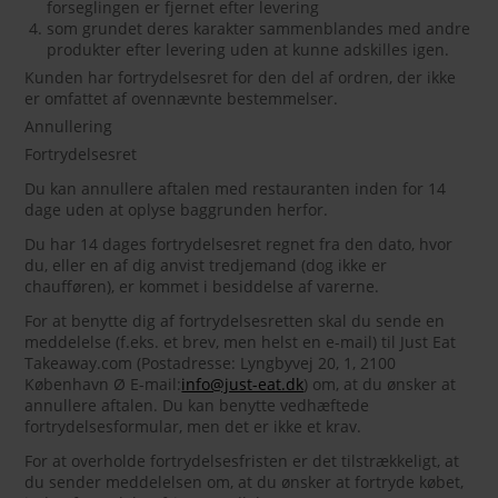
forseglingen er fjernet efter levering
som grundet deres karakter sammenblandes med andre
produkter efter levering uden at kunne adskilles igen.
Kunden har fortrydelsesret for den del af ordren, der ikke
er omfattet af ovennævnte bestemmelser.
Annullering
Fortrydelsesret
Du kan annullere aftalen med restauranten inden for 14
dage uden at oplyse baggrunden herfor.
Du har 14 dages fortrydelsesret regnet fra den dato, hvor
du, eller en af dig anvist tredjemand (dog ikke er
chaufføren), er kommet i besiddelse af varerne.
For at benytte dig af fortrydelsesretten skal du sende en
meddelelse (f.eks. et brev, men helst en e-mail) til Just Eat
Takeaway.com (Postadresse: Lyngbyvej 20, 1, 2100
København Ø E-mail:
info@just-eat.dk
) om, at du ønsker at
annullere aftalen. Du kan benytte vedhæftede
fortrydelsesformular, men det er ikke et krav.
For at overholde fortrydelsesfristen er det tilstrækkeligt, at
du sender meddelelsen om, at du ønsker at fortryde købet,