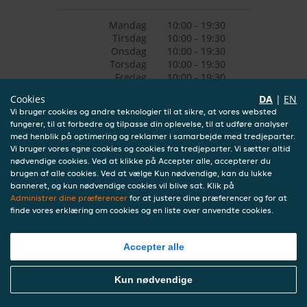
Mandag
10:00 - 19:30
Tirsdag
10:00 - 19:30
Onsdag
10:00 - 19:30
Torsdag
10:00 - 19:30
Fredag
10:00 - 19:30
Lørdag
11:00 - 19:30
Cookies
DA
|
EN
Søndag
11:00 - 19:30
Vi bruger cookies og andre teknologier til at sikre, at vores websted
fungerer, til at forbedre og tilpasse din oplevelse, til at udføre analyser
med henblik på optimering og reklamer i samarbejde med tredjeparter.
Vi bruger vores egne cookies og cookies fra tredjeparter. Vi sætter altid
nødvendige cookies. Ved at klikke på Accepter alle, accepterer du
brugen af alle cookies. Ved at vælge Kun nødvendige, kan du lukke
banneret, og kun nødvendige cookies vil blive sat. Klik på
Administrer dine præferencer
for at justere dine præferencer og for at
finde vores erklæring om cookies og en liste over anvendte cookies.
Accepter alle
Kun nødvendige