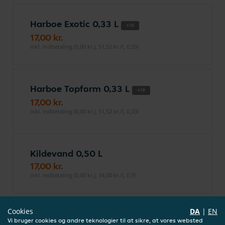
Harboe Exotic 0,33 L
+16
17,00 kr.
inkl. indbetaling (0,00 kr.), 51,52 kr./l, 0,33l
Harboe Topform 0,33 L
+16
17,00 kr.
inkl. indbetaling (0,00 kr.), 51,52 kr./l, 0,33l
Kildevand 0,50 L
17,00 kr.
inkl. indbetaling (0,00 kr.), 34,00 kr./l, 0,5l
Cookies
DA
|
EN
Harboe Cola 0,33 L
+16
Vi bruger cookies og andre teknologier til at sikre, at vores websted