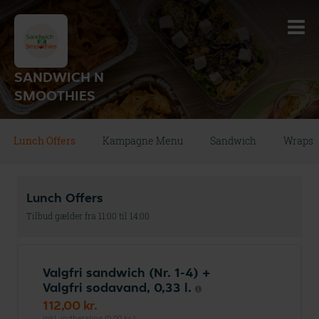
SANDWICH N
SMOOTHIES
Lunch Offers
Kampagne Menu
Sandwich
Wraps
Lunch Offers
Tilbud gælder fra 11:00 til 14:00
Valgfri sandwich (Nr. 1-4) +
Valgfri sodavand, 0,33 l.
112,00 kr.
inkl. indbetaling (0,00 kr.)