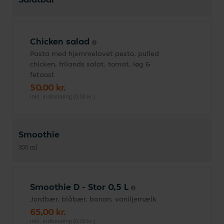
Chicken salad
Pasta med hjemmelavet pesto, pulled
chicken, frilands salat, tomat, løg &
fetaost
50,00 kr.
inkl. indbetaling (0,00 kr.)
Smoothie
300 ml
Smoothie D - Stor 0,5 L
Jordbær, blåbær, banan, vaniljemælk
65,00 kr.
inkl. indbetaling (0,00 kr.)