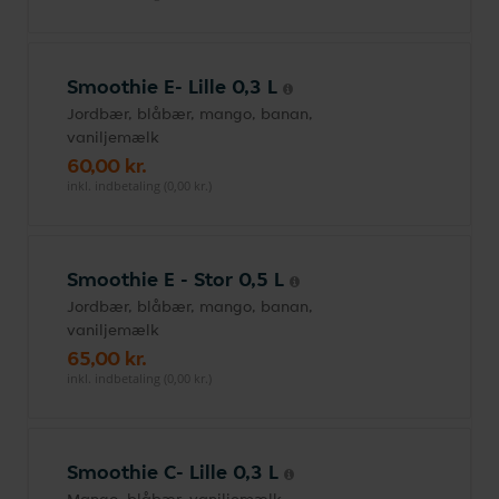
Smoothie E- Lille 0,3 L
Jordbær, blåbær, mango, banan,
vaniljemælk
60,00 kr.
inkl. indbetaling (0,00 kr.)
Smoothie E - Stor 0,5 L
Jordbær, blåbær, mango, banan,
vaniljemælk
65,00 kr.
inkl. indbetaling (0,00 kr.)
Smoothie C- Lille 0,3 L