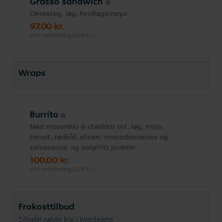
Grasso sandwich
Oksesteg, løg, hvidløgsmayo
97,00 kr.
inkl. indbetaling (0,00 kr.)
Wraps
Burrito
Med mozerella & cheddar ost, løg, majs,
tomat, rødkål, oliven, avocadomousse og
salsasauce, og valgfritt protein
100,00 kr.
inkl. indbetaling (0,00 kr.)
Frokosttilbud
Tilbudet gælder kun i hverdagene